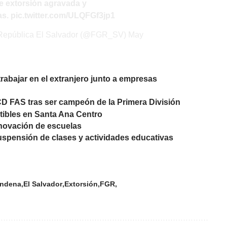
e extorsión agravada y
as.
pic.twitter.com/ULQFGf3jp1
a República El Salvador (@FGR_SV)
May
rabajar en el extranjero junto a empresas
D FAS tras ser campeón de la Primera División
tibles en Santa Ana Centro
enovación de escuelas
Suspensión de clases y actividades educativas
ndena
El Salvador
Extorsión
FGR