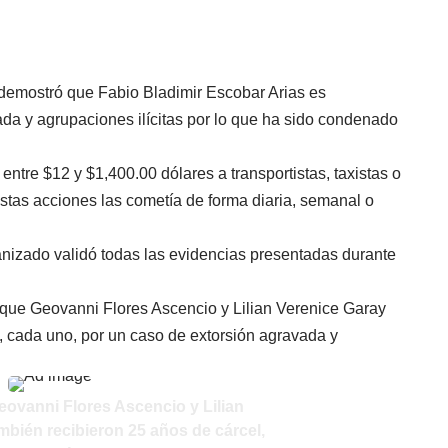
 demostró que Fabio Bladimir Escobar Arias es
da y agrupaciones ilícitas por lo que ha sido condenado
entre $12 y $1,400.00 dólares a transportistas, taxistas o
stas acciones las cometía de forma diaria, semanal o
nizado validó todas las evidencias presentadas durante
mó que Geovanni Flores Ascencio y Lilian Verenice Garay
, cada uno, por un caso de extorsión agravada y
eovanni Flores Ascencio y Lilian
mbién recibieron 25 años de cárcel,