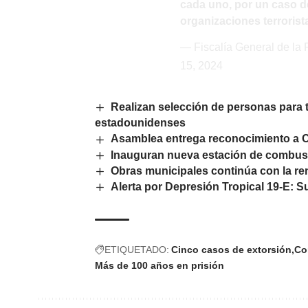
cada uno, por un caso d
organizaciones terrorist
— Fiscalía General de l
15, 2024
Realizan selección de personas para t
estadounidenses
Asamblea entrega reconocimiento a C
Inauguran nueva estación de combus
Obras municipales continúa con la r
Alerta por Depresión Tropical 19-E: 
ETIQUETADO:
Cinco casos de extorsión
Co
Más de 100 años en prisión