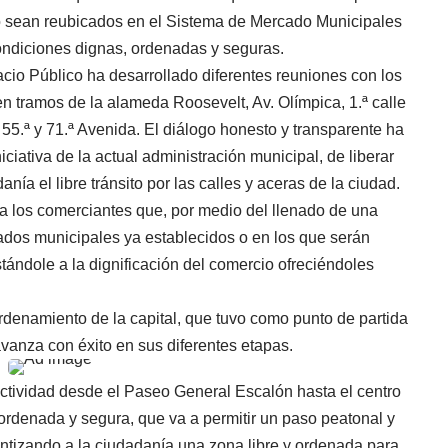
do sean reubicados en el Sistema de Mercado Municipales
ondiciones dignas, ordenadas y seguras.
io Público ha desarrollado diferentes reuniones con los
n tramos de la alameda Roosevelt, Av. Olímpica, 1.ª calle
55.ª y 71.ª Avenida. El diálogo honesto y transparente ha
ciativa de la actual administración municipal, de liberar
nía el libre tránsito por las calles y aceras de la ciudad.
 a los comerciantes que, por medio del llenado de una
cados municipales ya establecidos o en los que serán
stándole a la dignificación del comercio ofreciéndoles
denamiento de la capital, que tuvo como punto de partida
vanza con éxito en sus diferentes etapas.
ectividad desde el Paseo General Escalón hasta el centro
ordenada y segura, que va a permitir un paso peatonal y
antizando a la ciudadanía una zona libre y ordenada para