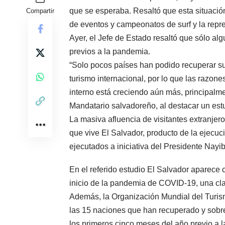
que se esperaba. Resaltó que esta situación
Compartir
de eventos y campeonatos de surf y la repre
Ayer, el Jefe de Estado resaltó que sólo al
previos a la pandemia.
“Solo pocos países han podido recuperar su
turismo internacional, por lo que las razones
interno está creciendo aún más, principalme
Mandatario salvadoreño, al destacar un est
La masiva afluencia de visitantes extranjer
que vive El Salvador, producto de la ejecuci
ejecutados a iniciativa del Presidente Nayi
En el referido estudio El Salvador aparece 
inicio de la pandemia de COVID-19, una clar
Además, la Organización Mundial del Turis
las 15 naciones que han recuperado y sobre
los primeros cinco meses del año previo a 