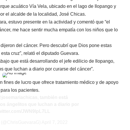
rque acuático Vía Vela, ubicado en el lago de Ilopango y
r el alcalde de la localidad, José Chicas.
ra, estuvo presente en la actividad y comentó que “el
cáncer, me hace sentir mucha empatía con los niños que lo
 dijeron del cáncer. Pero descubrí que Dios pone estas
sta cruz”, relató el diputado Guevara.
bajo que está desarrollando el jefe edilicio de Ilopango,
s que luchan a diario por curarse del cáncer”.
n fines de lucro que ofrece tratamiento médico y de apoyo
 para los pacientes.
josemariachicas
, también está
os ángelitos que luchan a diario por
twitter.com/JWN9lpL7LL
 (@ChrisGuevaraG)
April 7, 2022