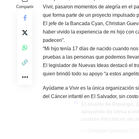
Vivir, pasaron momentos de alegría en el pa
Compartir
que forma parte de un proyecto impulsado po
El jefe de la Bancada Cyan, Christian Gueva
haber vivido la experiencia de mi hijo con 
padecen”.
“Mi hijo tenía 17 días de nacido cuando nos
pruebas a las personas que podemos llevar e
El legislador de Nuevas Ideas destacó el tra
quien brindó todo su apoyo “a estos angelito
Ayúdame a Vivir es la única organización si
del Cáncer infantil en El Salvador, sin costo
El alcalde de Ilopango,
@
apoyando de cerca a est
curarse del cáncer.
pic.
— Christian Guevara 🇸