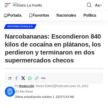
Aa
Portada
Favoritos
Nacionales
Política
INTERNACIONALES
Narcobananas: Escondieron 840
kilos de cocaína en plátanos, los
perdieron y terminaron en dos
supermercados checos
Por
Redacción
- Senior Editor
Publicado junio 10, 2022
3 Min Read
Última actualización octubre 1, 2023 5:43 AM