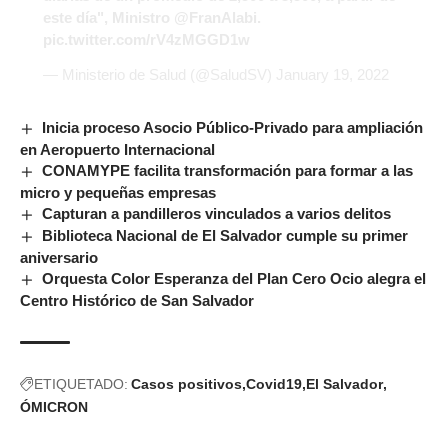
este día", Ministro
@FranAlabi
.
pic.twitter.com/rV4zMGGD1w
— Ministerio de Salud (@SaludSV)
January 19, 2022
Inicia proceso Asocio Público-Privado para ampliación
en Aeropuerto Internacional
CONAMYPE facilita transformación para formar a las
micro y pequeñas empresas
Capturan a pandilleros vinculados a varios delitos
Biblioteca Nacional de El Salvador cumple su primer
aniversario
Orquesta Color Esperanza del Plan Cero Ocio alegra el
Centro Histórico de San Salvador
ETIQUETADO:
Casos positivos
Covid19
El Salvador
ÓMICRON