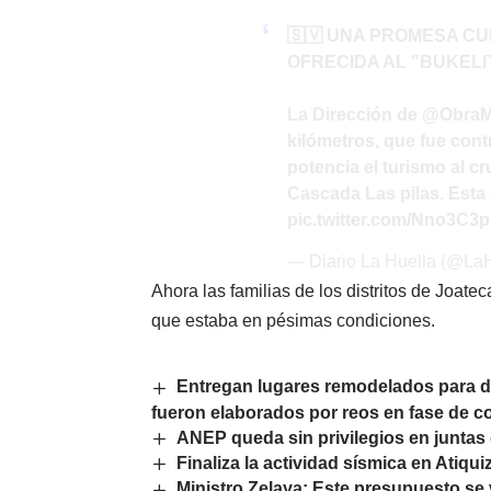
🇸🇻 UNA PROMESA C
OFRECIDA AL "BUKELI
La Dirección de
@ObraM
kilómetros, que fue cont
potencia el turismo al cr
Cascada Las pilas. Est
pic.twitter.com/Nno3C
— Diario La Huella (@La
Ahora las familias de los distritos de Joate
que estaba en pésimas condiciones.
Entregan lugares remodelados para d
fueron elaborados por reos en fase de c
ANEP queda sin privilegios en juntas
Finaliza la actividad sísmica en Ati
Ministro Zelaya: Este presupuesto se v