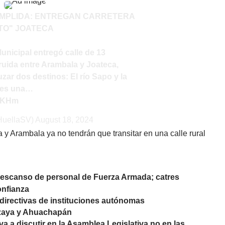
UMPLIDA: ENTREGAN CARRETERA
TO" JOATECA
unicipal
entregó calle de 13
ruida entre Arambala y Joateca,
uzar dos destinos: El río Sapo y la
a es una…
3pKHm
HuellaSV)
August 18, 2024
ca y Arambala ya no tendrán que transitar en una calle rural
escanso de personal de Fuerza Armada; catres
onfianza
 directivas de instituciones autónomas
quizaya y Ahuachapán
a a discutir en la Asamblea Legislativa no en las