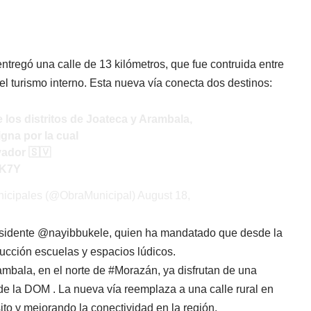
tregó una calle de 13 kilómetros, que fue contruida entre
el turismo interno. Esta nueva vía conecta dos destinos:
 los distritos de Joateca y Arambala,
gna por la cual
vador
🇸🇻
DK7Y
nicipales (@ObraMunicipal)
August 18,
sidente @nayibbukele, quien ha mandatado que desde la
rucción escuelas y espacios lúdicos.
rambala, en el norte de #Morazán, ya disfrutan de una
de la DOM . La nueva vía reemplaza a una calle rural en
sito y mejorando la conectividad en la región.