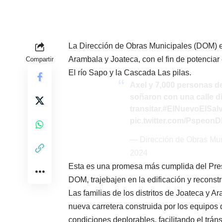
La Dirección de Obras Municipales (DOM) en
Arambala y Joateca, con el fin de potenciar 
Compartir
El río Sapo y la Cascada Las pilas.
Axel y 7,000 personas de
soñaron con una calle di
transitar.
#ElNuevoElSal
pic.twitter.com/Pspeon
— Dirección de Obras Mu
2024
Esta es una promesa más cumplida del Pre
DOM, trajebajen en la edificación y reconst
Las familias de los distritos de Joateca y A
nueva carretera construida por los equipos 
condiciones deplorables, facilitando el trán