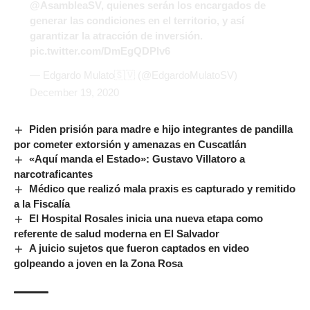
@AsambleaSV
, quienes serán los encargados de
generar las condiciones en el territorio, y así
garantizar la atracción de inversión.
pic.twitter.com/DmEgQDPlv6
— Edgardo Mulato🇸🇻 (@EdgardoMulatoSV)
December 19, 2020
Piden prisión para madre e hijo integrantes de pandilla
por cometer extorsión y amenazas en Cuscatlán
«Aquí manda el Estado»: Gustavo Villatoro a
narcotraficantes
Médico que realizó mala praxis es capturado y remitido
a la Fiscalía
El Hospital Rosales inicia una nueva etapa como
referente de salud moderna en El Salvador
A juicio sujetos que fueron captados en video
golpeando a joven en la Zona Rosa