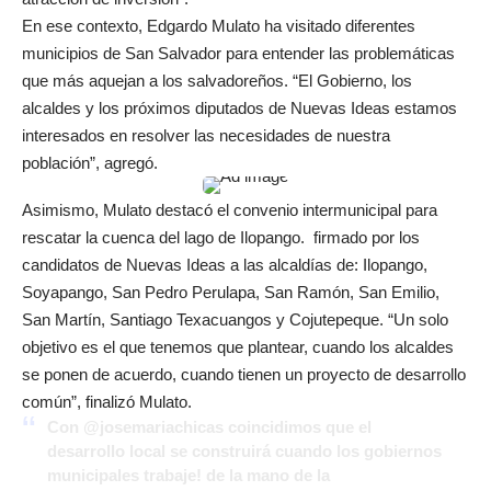
En ese contexto, Edgardo Mulato ha visitado diferentes
municipios de San Salvador para entender las problemáticas
que más aquejan a los salvadoreños. “El Gobierno, los
alcaldes y los próximos diputados de Nuevas Ideas estamos
interesados en resolver las necesidades de nuestra
población”, agregó.
Asimismo, Mulato destacó el convenio intermunicipal para
rescatar la cuenca del lago de Ilopango. firmado por los
candidatos de Nuevas Ideas a las alcaldías de: Ilopango,
Soyapango, San Pedro Perulapa, San Ramón, San Emilio,
San Martín, Santiago Texacuangos y Cojutepeque. “Un solo
objetivo es el que tenemos que plantear, cuando los alcaldes
se ponen de acuerdo, cuando tienen un proyecto de desarrollo
común”, finalizó Mulato.
Con
@josemariachicas
coincidimos que el
desarrollo local se construirá cuando los gobiernos
municipales trabaje! de la mano de la