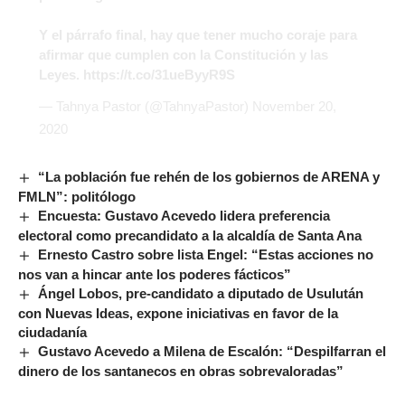
Y el párrafo final, hay que tener mucho coraje para
afirmar que cumplen con la Constitución y las
Leyes.
https://t.co/31ueByyR9S
— Tahnya Pastor (@TahnyaPastor)
November 20,
2020
“La población fue rehén de los gobiernos de ARENA y
FMLN”: politólogo
Encuesta: Gustavo Acevedo lidera preferencia
electoral como precandidato a la alcaldía de Santa Ana
Ernesto Castro sobre lista Engel: “Estas acciones no
nos van a hincar ante los poderes fácticos”
Ángel Lobos, pre-candidato a diputado de Usulután
con Nuevas Ideas, expone iniciativas en favor de la
ciudadanía
Gustavo Acevedo a Milena de Escalón: “Despilfarran el
dinero de los santanecos en obras sobrevaloradas”