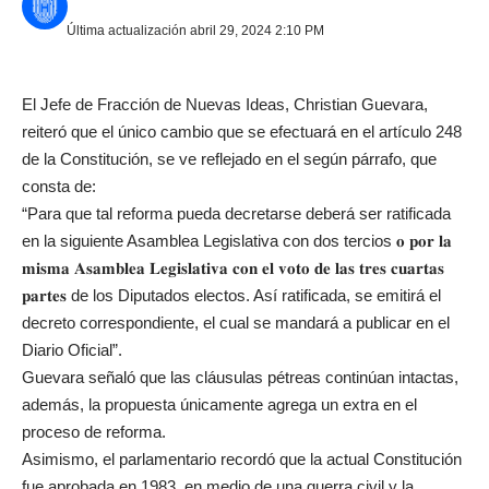
Última actualización abril 29, 2024 2:10 PM
El Jefe de Fracción de Nuevas Ideas, Christian Guevara,
reiteró que el único cambio que se efectuará en el artículo 248
de la Constitución, se ve reflejado en el según párrafo, que
consta de:
“Para que tal reforma pueda decretarse deberá ser ratificada
en la siguiente Asamblea Legislativa con dos tercios 𝐨 𝐩𝐨𝐫 𝐥𝐚
𝐦𝐢𝐬𝐦𝐚 𝐀𝐬𝐚𝐦𝐛𝐥𝐞𝐚 𝐋𝐞𝐠𝐢𝐬𝐥𝐚𝐭𝐢𝐯𝐚 𝐜𝐨𝐧 𝐞𝐥 𝐯𝐨𝐭𝐨 𝐝𝐞 𝐥𝐚𝐬 𝐭𝐫𝐞𝐬 𝐜𝐮𝐚𝐫𝐭𝐚𝐬
𝐩𝐚𝐫𝐭𝐞𝐬 de los Diputados electos. Así ratificada, se emitirá el
decreto correspondiente, el cual se mandará a publicar en el
Diario Oficial”.
Guevara señaló que las cláusulas pétreas continúan intactas,
además, la propuesta únicamente agrega un extra en el
proceso de reforma.
Asimismo, el parlamentario recordó que la actual Constitución
fue aprobada en 1983, en medio de una guerra civil y la