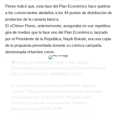
Flores indicó que, esta fase del Plan Económico hace quebrar
a los comerciantes aledaños a los 44 puntos de distribución de
productos de la canasta básica.
El «Chino» Flores, anteriormente, aseguraba en sus repetitiva
gira de medios que la fase uno del Plan Económico, lanzado
por el Presidente de la República, Nayib Bukele, era una copia
de la propuesta presentada durante su cómica campaña,
denominada «Hambre cero».
🗣️FMLN SE ATRIBUYE FASE 1 DEL PLAN
ECONÓMICO ASEGURANDO QUE ES RETOMADA
DE LA PROPUESTA "HAMBRE CERO"
El excandidato presidencial del FMLN, Manuel
"Chino" Flores, indicó que las centrales de abasto
anunciadas por el presidente
@nayibbukele
,
formaban parte de su propuesta "Hambre…
pic.twitter.com/srr4ULnKWF