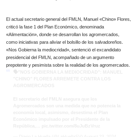
El actual secretario general del FMLN, Manuel «Chino» Flores,
criticó la fase 1 del Plan Económico, denominada
«Alimentación», donde se desarrollan los agromercados,
como iniciativas para aliviar el bolsillo de los salvadoreños.
«Nos Gobierna la mediocridad», sentenció el excandidato
presidencial del FMLN, acompañado de un argumento
prepotente y pesimista sobre la realidad de los agromercados.
🗣️"NOS GOBIERNA LA MEDIOCRIDAD": MANUEL
"CHINO" FLORES ARREMETE CONTRA LOS
AGROMERCADOS
El secretario del FMLN asegura que los
Agromercados son una medida que no potencia la
economía local, asimismo, desestima el Plan
Económico impulsado por el Presidente de la
República,…
pic.twitter.com/8uJuBzVruz
— Diario La Huella (@LaHuellaSV)
August 23, 2024