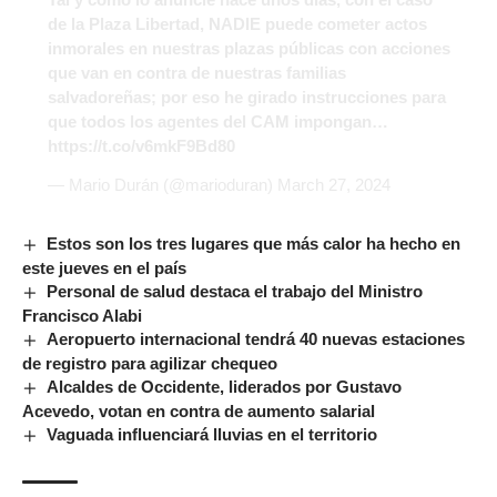
de la Plaza Libertad, NADIE puede cometer actos
inmorales en nuestras plazas públicas con acciones
que van en contra de nuestras familias
salvadoreñas; por eso he girado instrucciones para
que todos los agentes del CAM impongan…
https://t.co/v6mkF9Bd80
— Mario Durán (@marioduran)
March 27, 2024
Estos son los tres lugares que más calor ha hecho en
este jueves en el país
Personal de salud destaca el trabajo del Ministro
Francisco Alabi
Aeropuerto internacional tendrá 40 nuevas estaciones
de registro para agilizar chequeo
Alcaldes de Occidente, liderados por Gustavo
Acevedo, votan en contra de aumento salarial
Vaguada influenciará lluvias en el territorio