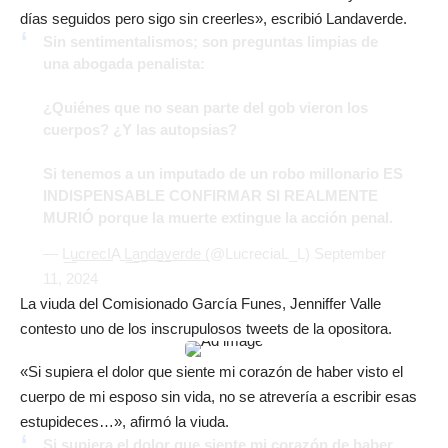
días seguidos pero sigo sin creerles», escribió Landaverde.
Sin sentimentalismos; son preguntas limpias de
una abogada penalista:
¿Quiénes que no sean parte del gob vieron los
cuerpos? ¿Y las autopsias?
Si tenemos a un imputado de un robo millonario ES
INDISPENSABLE CONFIRMAR SI REALMENTE
MURIÓ porque la muerte extingue la acción penal.
— L͟u͟c͟r͟e͟c͟IA ͟L͟a͟n͟d͟a͟v͟e͟r͟d͟e͟ (@LucreciaL_L)
September
11, 2024
La viuda del Comisionado García Funes, Jenniffer Valle
contesto uno de los inscrupulosos tweets de la opositora.
«Si supiera el dolor que siente mi corazón de haber visto el
cuerpo de mi esposo sin vida, no se atrevería a escribir esas
estupideces…», afirmó la viuda.
Si supiera el dolor que siente mi corazón de haber