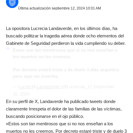
Última actualización septiembre 12, 2024 10:01 AM
La opositora Lucrecia Landaverde, en los últimos días, ha
buscado politizar la tragedia aérea donde ocho elementos del
Gabinete de Seguridad perdieron la vida cumpliendo su deber.
Estos son tan mentirosos que si no nos enseñan a
los muertos no les creemos.
Por decreto estaré triste y de duelo 3 días seguidos
pero sigo sin creerles.
— L͟u͟c͟r͟e͟c͟IA ͟L͟a͟n͟d͟a͟v͟e͟r͟d͟e͟ (@LucreciaL_L)
September
10, 2024
En su perfil de X, Landaverde ha publicado tweets donde
claramente Irrespeta el dolor de las familias de las víctimas,
buscando posicionarse en el ojo público.
«Estos son tan mentirosos que si no nos enseñan a los
muertos no les creemos. Por decreto estaré triste y de duelo 3