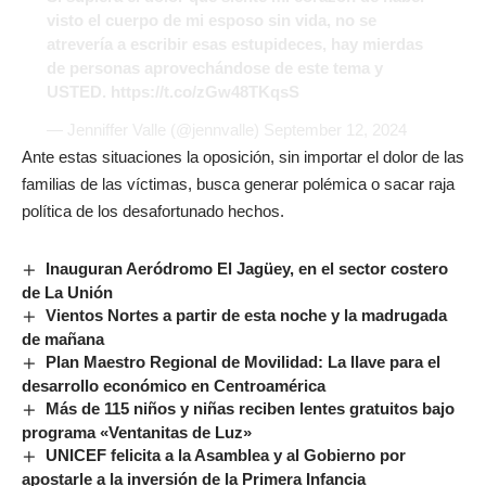
visto el cuerpo de mi esposo sin vida, no se
atrevería a escribir esas estupideces, hay mierdas
de personas aprovechándose de este tema y
USTED.
https://t.co/zGw48TKqsS
— Jenniffer Valle (@jennvalle)
September 12, 2024
Ante estas situaciones la oposición, sin importar el dolor de las
familias de las víctimas, busca generar polémica o sacar raja
política de los desafortunado hechos.
Inauguran Aeródromo El Jagüey, en el sector costero
de La Unión
Vientos Nortes a partir de esta noche y la madrugada
de mañana
Plan Maestro Regional de Movilidad: La llave para el
desarrollo económico en Centroamérica
Más de 115 niños y niñas reciben lentes gratuitos bajo
programa «Ventanitas de Luz»
UNICEF felicita a la Asamblea y al Gobierno por
apostarle a la inversión de la Primera Infancia