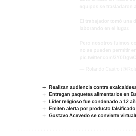
equipos se trasladaron a
El trabajador tomó una 
laborando en el lugar.
Pero nosotros fuimos c
no se pueden permitir e
pic.twitter.com/3Y0Dgw
— Rolando Castro (@Rol
Realizan audiencia contra exalcalde
Entregan paquetes alimentarios en B
Líder religioso fue condenado a 12 añ
Emiten alerta por producto falsificado
Gustavo Acevedo se convierte virtua