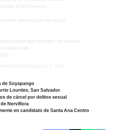
l lugar de los hechos.
decisión personal de no seguir
ontundentes que este tipo de abusos
n nuestro país.…
OvZa
andoCastroSv)
August 23, 2024
sa de Soyapango
arrio Lourdes, San Salvador
os de cárcel por delitos sexual
 de Nerviflora
lmente en candidato de Santa Ana Centro