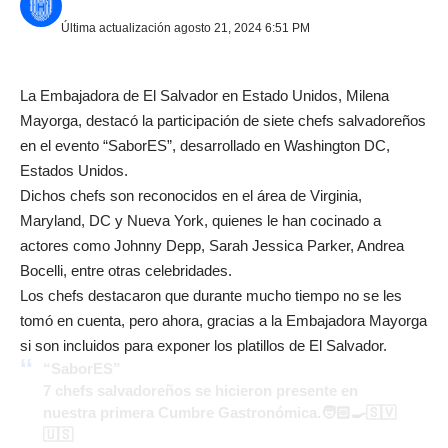
Última actualización agosto 21, 2024 6:51 PM
La Embajadora de El Salvador en Estado Unidos, Milena
Mayorga, destacó la participación de siete chefs salvadoreños
en el evento “SaborES”, desarrollado en Washington DC,
Estados Unidos.
Dichos chefs son reconocidos en el área de Virginia,
Maryland, DC y Nueva York, quienes le han cocinado a
actores como Johnny Depp, Sarah Jessica Parker, Andrea
Bocelli, entre otras celebridades.
Los chefs destacaron que durante mucho tiempo no se les
tomó en cuenta, pero ahora, gracias a la Embajadora Mayorga
si son incluidos para exponer los platillos de El Salvador.
“SaborES”
7 chefs salvadoreños se hicieron presente en
nuestra primera Cumbre Gastronómica.🧑🏻‍🍳🇸🇻
🇺🇸