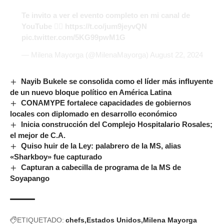
Te invito a ver el evento completo en mi canal de
YouTube 👉🏻
https://t.co/jum9jeyvQN
pic.twitter.com/5KG99pwM1G
— Milena Mayorga (@MilenaMayorga)
August 22, 2024
Nayib Bukele se consolida como el líder más influyente
de un nuevo bloque político en América Latina
CONAMYPE fortalece capacidades de gobiernos
locales con diplomado en desarrollo económico
Inicia construcción del Complejo Hospitalario Rosales;
el mejor de C.A.
Quiso huir de la Ley: palabrero de la MS, alias
«Sharkboy» fue capturado
Capturan a cabecilla de programa de la MS de
Soyapango
ETIQUETADO:
chefs
Estados Unidos
Milena Mayorga