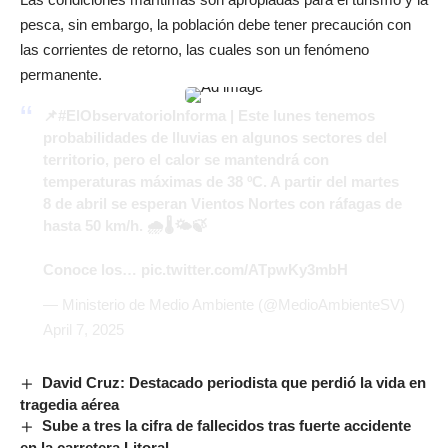
pesca, sin embargo, la población debe tener precaución con
las corrientes de retorno, las cuales son un fenómeno
permanente.
📌
#ElObservatorioInforma
| Este lunes tenemos
probabilidades de lluvias en algunos sectores del
territorio, pero el calor se mantendrá con
temperaturas máximas de 38 ºC. A partir del martes
8 de abril se esperan Vientos Nortes con ráfagas de
hasta 50 km/h. 🌧️🌡️🌤️🍃
Conoce los…
pic.twitter.com/ATpwKy3mbH
— Ministerio de Medio Ambiente (@MedioAmbienteSV)
April 7, 2025
David Cruz: Destacado periodista que perdió la vida en
tragedia aérea
Sube a tres la cifra de fallecidos tras fuerte accidente
en la carretera Litoral