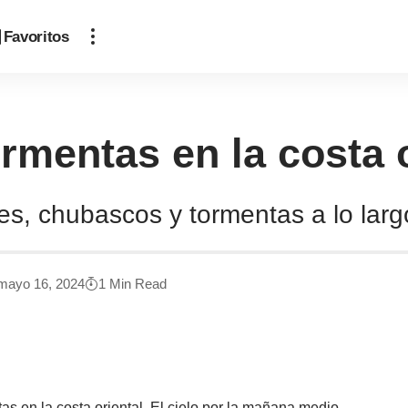
Favoritos
ormentas en la costa 
, chubascos y tormentas a lo largo 
 mayo 16, 2024
1 Min Read
as en la costa oriental. El cielo por la mañana medio