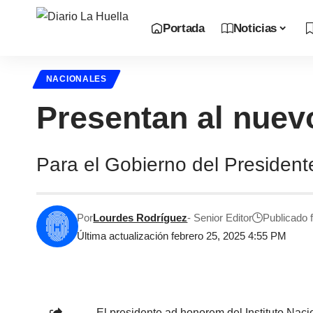
Portada
Noticias
NACIONALES
Presentan al nuev
Para el Gobierno del President
Por
Lourdes Rodríguez
- Senior Editor
Publicado 
Última actualización febrero 25, 2025 4:55 PM
El presidente ad honorem del Instituto Nac