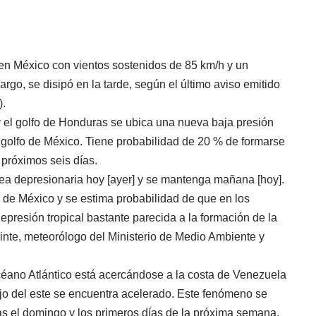
r en México con vientos sostenidos de 85 km/h y un
rgo, se disipó en la tarde, según el último aviso emitido
).
 el golfo de Honduras se ubica una nueva baja presión
l golfo de México. Tiene probabilidad de 20 % de formarse
 próximos seis días.
ea depresionaria hoy [ayer] y se mantenga mañana [hoy].
o de México y se estima probabilidad de que en los
epresión tropical bastante parecida a la formación de la
chinte, meteorólogo del Ministerio de Medio Ambiente y
céano Atlántico está acercándose a la costa de Venezuela
jo del este se encuentra acelerado. Este fenómeno se
as el domingo y los primeros días de la próxima semana.