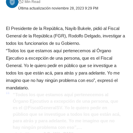
2 Min Read
Última actualización noviembre 28, 2023 9:29 PM
El Presidente de la República, Nayib Bukele, pidió al Fiscal
General de la República (FGR), Rodolfo Delgado, investigar a
todos los funcionarios de su Gobierno.
“Todos los que estamos aquí pertenecemos al Órgano
Ejecutivo a excepción de una persona, que es el Fiscal
General. Yo le quiero pedir en público que se investigue a
todos los que están acá, para atrás y para adelante. Yo me
imagino que no hay ningún problema con eso”, expresó el
mandatario.
“Todos los que estamos aquí pertenecemos al
Órgano Ejecutivo a excepción de una persona, que
es el
@FiscalGeneralSV
. Yo le quiero pedir en
público que se investigue a todos los que están acá,
para atrás y para adelante. Yo me imagino que no
hay ningún problema con eso”,…