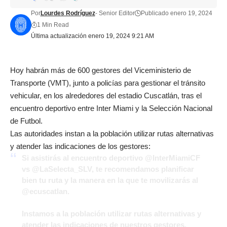
Por
Lourdes Rodríguez
- Senior Editor
Publicado enero 19, 2024
1 Min Read
Última actualización enero 19, 2024 9:21 AM
Hoy habrán más de 600 gestores del Viceministerio de
Transporte (VMT), junto a policías para gestionar el tránsito
vehicular, en los alrededores del estadio Cuscatlán, tras el
encuentro deportivo entre Inter Miami y la Selección Nacional
de Futbol.
Las autoridades instan a la población utilizar rutas alternativas
y atender las indicaciones de los gestores:
Si asistirás al encuentro deportivo
@InterMiamiCF
vs
@LaSelecta_SLV
, te recomendamos planificar
bien tu ruta y la manera en la que te movilizarás al
@ecuscatlan
.
Instamos a la población utilizar rutas alternativas y
atender las indicaciones de nuestros gestores.