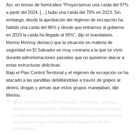
Así, en temas de homicidios “Proyectamos una caída del 97%
a partir del 2024. […] hubo una caída del 70% en 2023. Sin
embargo, desde la aprobación del régimen de excepción ha
habido una caída del 86% y desde que entramos al gobierno
en 2019 la caída ha llegado al 95%”, dijo el mandatario.
Merino Monroy destacó que la situación en materia de
seguridad en El Salvador es muy contraria a la que se vivió
durante administraciones pasadas que no quisieron atacar a
estas estructuras delictivas.
Bajo el Plan Control Territorial y el régimen de excepción se ha
atacado a las pandillas debilitándolas a través de golpes al
dinero, drogas y armas que estos grupos manejaban, dijo
Merino.
📹 El ministro de
@DefensaSV
,
@merino_monroy
,
destacó los desafíos enfrentados en la lucha contra
la delincuencia, señalando obstáculos provenientes
de sectores que defienden los derechos de los
criminales.