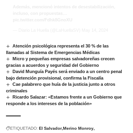
Además, mencionó intentos de desestabilización,
incluso, con propuestas…
pic.twitter.com/Fdhk8GnoXU
— Diario La Huella (@LaHuellaSV)
May 14, 2024
Atención psicológica representa el 30 % de las
llamadas al Sistema de Emergencias Médicas
Micro y pequeñas empresas salvadoreñas crecen
gracias a acuerdos y seguridad del Gobierno
David Munguía Payés será enviado a un centro penal
bajo detención provisional, confirma la Fiscalía
Cae palabrero que huía de la justicia junto a otros
criminales
Ricardo Salazar: «Estamos frente a un Gobierno que
responde a los intereses de la población»
ETIQUETADO:
El Salvador
Merino Monroy