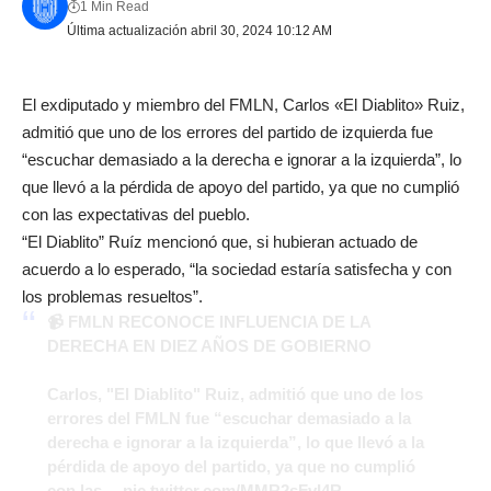
1 Min Read
Última actualización abril 30, 2024 10:12 AM
El exdiputado y miembro del FMLN, Carlos «El Diablito» Ruiz,
admitió que uno de los errores del partido de izquierda fue
“escuchar demasiado a la derecha e ignorar a la izquierda”, lo
que llevó a la pérdida de apoyo del partido, ya que no cumplió
con las expectativas del pueblo.
“El Diablito” Ruíz mencionó que, si hubieran actuado de
acuerdo a lo esperado, “la sociedad estaría satisfecha y con
los problemas resueltos”.
📹 FMLN RECONOCE INFLUENCIA DE LA
DERECHA EN DIEZ AÑOS DE GOBIERNO
Carlos, "El Diablito" Ruiz, admitió que uno de los
errores del FMLN fue “escuchar demasiado a la
derecha e ignorar a la izquierda”, lo que llevó a la
pérdida de apoyo del partido, ya que no cumplió
con las…
pic.twitter.com/MMR2sFvI4R