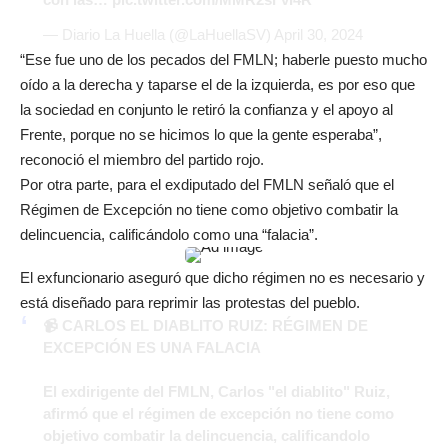
— Diario La Huella (@LaHuellaSV)
April 30, 2024
“Ese fue uno de los pecados del FMLN; haberle puesto mucho
oído a la derecha y taparse el de la izquierda, es por eso que
la sociedad en conjunto le retiró la confianza y el apoyo al
Frente, porque no se hicimos lo que la gente esperaba”,
reconoció el miembro del partido rojo.
Por otra parte, para el exdiputado del FMLN señaló que el
Régimen de Excepción no tiene como objetivo combatir la
delincuencia, calificándolo como una “falacia”.
El exfuncionario aseguró que dicho régimen no es necesario y
está diseñado para reprimir las protestas del pueblo.
📹 CARLOS EL DIABLITO RUIZ: RÉGIMEN DE
EXCEPCIÓN ES UNA FALACIA
El exdirigente del FMLN, Carlos "el diablito" Ruiz,
afirmó que el régimen de excepción no tiene como
objetivo combatir la delincuencia, calificandolo