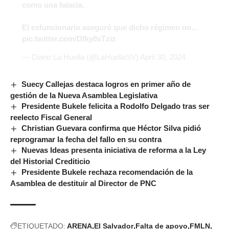
como una falacia.
El exfuncionario aseguró que dicho régimen no…
pic.twitter.com/Dfky8xTziz
— Diario La Huella (@LaHuellaSV)
April 30, 2024
Suecy Callejas destaca logros en primer año de
gestión de la Nueva Asamblea Legislativa
Presidente Bukele felicita a Rodolfo Delgado tras ser
reelecto Fiscal General
Christian Guevara confirma que Héctor Silva pidió
reprogramar la fecha del fallo en su contra
Nuevas Ideas presenta iniciativa de reforma a la Ley
del Historial Crediticio
Presidente Bukele rechaza recomendación de la
Asamblea de destituir al Director de PNC
ETIQUETADO:
ARENA
El Salvador
Falta de apoyo
FMLN