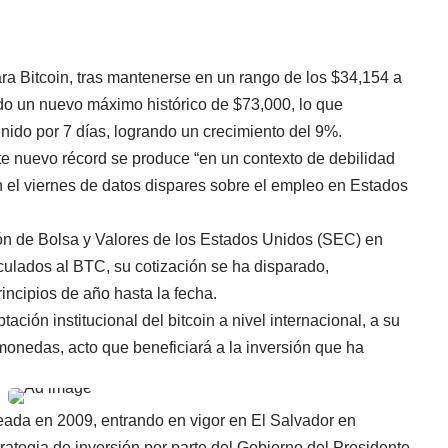
ra Bitcoin, tras mantenerse en un rango de los $34,154 a
ado un nuevo máximo histórico de $73,000, lo que
ido por 7 días, logrando un crecimiento del 9%.
te nuevo récord se produce “en un contexto de debilidad
n el viernes de datos dispares sobre el empleo en Estados
ón de Bolsa y Valores de los Estados Unidos (SEC) en
culados al BTC, su cotización se ha disparado,
ncipios de año hasta la fecha.
ación institucional del bitcoin a nivel internacional, a su
monedas, acto que beneficiará a la inversión que ha
reada en 2009, entrando en vigor en El Salvador en
ategia de inversión por parte del Gobierno del Presidente