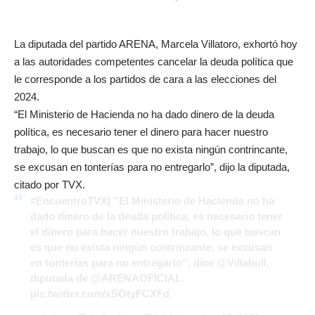
La diputada del partido ARENA, Marcela Villatoro, exhortó hoy
a las autoridades competentes cancelar la deuda política que
le corresponde a los partidos de cara a las elecciones del
2024.
“El Ministerio de Hacienda no ha dado dinero de la deuda
política, es necesario tener el dinero para hacer nuestro
trabajo, lo que buscan es que no exista ningún contrincante,
se excusan en tonterías para no entregarlo”, dijo la diputada,
citado por TVX.
#EncuentroTVX
| ”El Ministerio de Hacienda no ha
dado dinero de la deuda política, es necesario tener
el dinero para hacer nuestro trabajo, lo que buscan
es que no exista ningún contrincante, se excusan
en tonterías para no entregarlo”, dice
@Villabull
,
diputada de
@ARENAOFICIAL
.
pic.twitter.com/xSOtyFCXFd