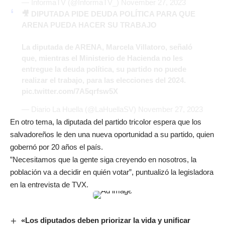
— InformaTV (@InformaTV_)
November 27, 2023
🎥 DIPUTADA PIDE DEUDA POLÍTICA PARA QUE
ARENA PUEDA HACER SU TRABAJO
La diputada de ARENA, Marcela Villatoro, señaló
que, mientras el Ministerio de Hacienda no les
entregue la deuda política, su partido no puede
realizar el trabajo, para las elecciones del 2024.
pic.twitter.com/7A5qrfsw5X
— Diario La Huella (@LaHuellaSV)
November 27, 2023
En otro tema, la diputada del partido tricolor espera que los
salvadoreños le den una nueva oportunidad a su partido, quien
gobernó por 20 años el país.
”Necesitamos que la gente siga creyendo en nosotros, la
población va a decidir en quién votar”, puntualizó la legisladora
en la entrevista de TVX.
«Los diputados deben priorizar la vida y unificar