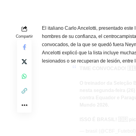
El italiano Carlo Ancelotti, presentado est
hombres de su confianza, el centrocampista 
Compartir
convocados, de la que se quedó fuera Ney
Ancelotti explicó que la lista incluye much
lesionados o se recuperan de lesión, entre 
TIME CONVOCADO! 🇧
O treinador da Seleção B
nesta segunda-feira (26)
contra Equador e Paragu
Mundo 2026.
ISSO É BRASIL! 🇧🇷
pi
— brasil (@CBF_Futebol