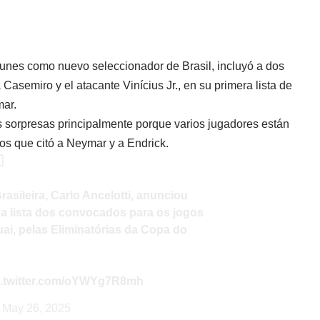
e lunes como nuevo seleccionador de Brasil, incluyó a dos
Casemiro y el atacante Vinícius Jr., en su primera lista de
mar.
as sorpresas principalmente porque varios jugadores están
los que citó a Neymar y a Endrick.

rasileira, Carlo Ancelotti, anunciou
 a lista dos convocados para os jogos
ai, pelas Eliminatórias da Copa do
c.twitter.com/oYWYg7R8mh
)
May 26, 2025